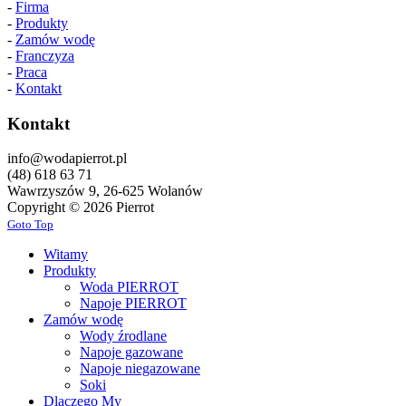
-
Firma
-
Produkty
-
Zamów wodę
-
Franczyza
-
Praca
-
Kontakt
Kontakt
info@wodapierrot.pl
(48) 618 63 71
Wawrzyszów 9, 26-625 Wolanów
Copyright © 2026 Pierrot
Goto Top
Witamy
Produkty
Woda PIERROT
Napoje PIERROT
Zamów wodę
Wody źrodlane
Napoje gazowane
Napoje niegazowane
Soki
Dlaczego My