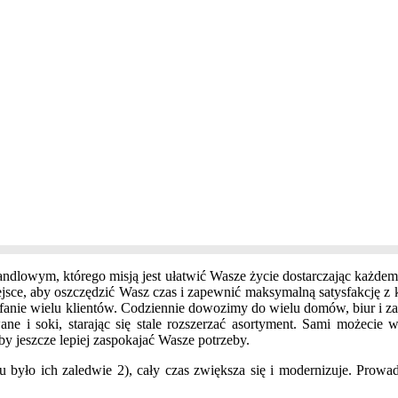
handlowym, którego misją jest ułatwić Wasze życie dostarczając każ
jsce, aby oszczędzić Wasz czas i zapewnić maksymalną satysfakcję z 
zaufanie wielu klientów. Codziennie dowozimy do wielu domów, biur i 
ne i soki, starając się stale rozszerzać asortyment. Sami możecie 
aby jeszcze lepiej zaspokajać Wasze potrzeby.
u było ich zaledwie 2), cały czas zwiększa się i modernizuje. Prowa